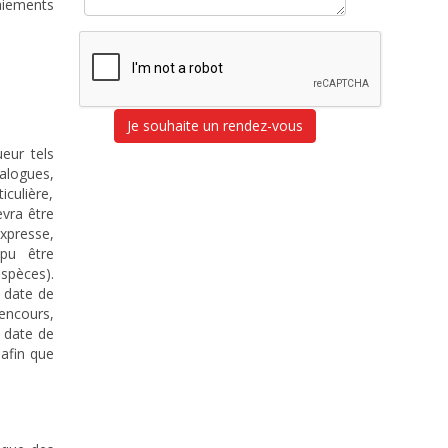
aiements
Je souhaite un rendez-vous
eur tels
alogues,
iculière,
evra être
xpresse,
pu être
spèces).
 date de
encours,
 date de
 afin que