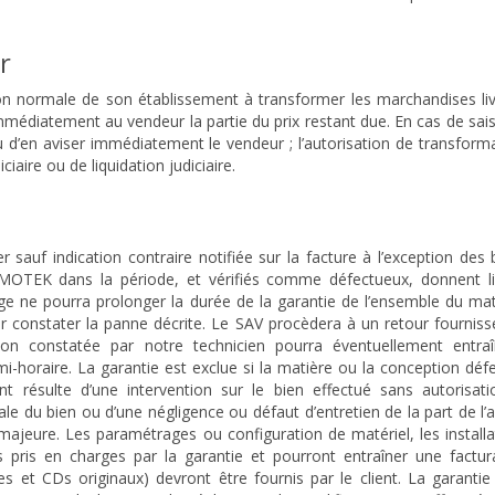
r
tion normale de son établissement à transformer les marchandises li
mmédiatement au vendeur la partie du prix restant due. En cas de sai
enu d’en aviser immédiatement le vendeur ; l’autorisation de transform
aire ou de liquidation judiciaire.
r sauf indication contraire notifiée sur la facture à l’exception des 
TIMOTEK dans la période, et vérifiés comme défectueux, donnent l
 ne pourra prolonger la durée de la garantie de l’ensemble du maté
constater la panne décrite. Le SAV procèdera à un retour fourniss
on constatée par notre technicien pourra éventuellement entra
mi-horaire. La garantie est exclue si la matière ou la conception dé
t résulte d’une intervention sur le bien effectué sans autorisatio
e du bien ou d’une négligence ou défaut d’entretien de la part de l’
majeure. Les paramétrages ou configuration de matériel, les install
s pris en charges par la garantie et pourront entraîner une factur
ces et CDs originaux) devront être fournis par le client. La garanti