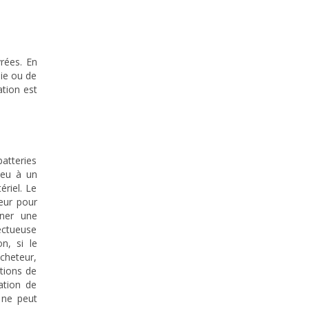
vrées. En
sie ou de
ation est
batteries
ieu à un
riel. Le
eur pour
îner une
fectueuse
n, si le
acheteur,
ations de
ation de
e ne peut