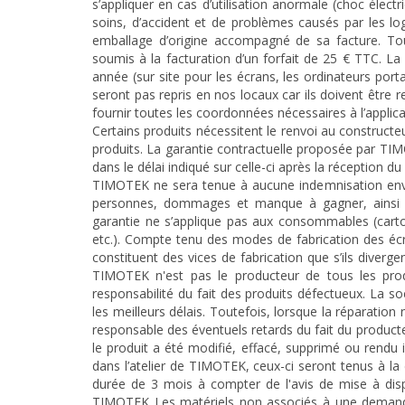
s’appliquer en cas d’utilisation anormale (choc élect
soins, d’accident et de problèmes causés par les lo
emballage d’origine accompagné de sa facture. Tou
soumis à la facturation d’un forfait de 25 € TTC. La
année (sur site pour les écrans, les ordinateurs po
seront pas repris en nos locaux car ils doivent êtr
fournir toutes les coordonnées nécessaires à l’applica
Certains produits nécessitent le renvoi au constructeu
produits. La garantie contractuelle proposée par TIM
dans le délai indiqué sur celle-ci après la réception du 
TIMOTEK ne sera tenue à aucune indemnisation envers
personnes, dommages et manque à gagner, ainsi q
garantie ne s’applique pas aux consommables (cartouc
etc.). Compte tenu des modes de fabrication des écr
constituent des vices de fabrication que s’ils diverg
TIMOTEK n'est pas le producteur de tous les prod
responsabilité du fait des produits défectueux. La so
les meilleurs délais. Toutefois, lorsque la réparation
responsable des éventuels retards du fait du producte
le produit a été modifié, effacé, supprimé ou rendu i
dans l’atelier de TIMOTEK, ceux-ci seront tenus à la 
durée de 3 mois à compter de l'avis de mise à dispo
TIMOTEK Les matériels non associés à une demand