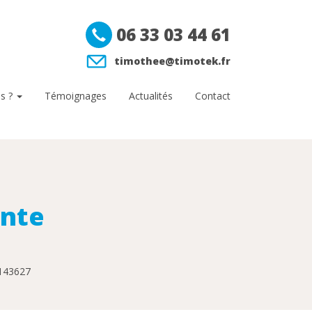
06 33 03 44 61
timothee@timotek.fr
s ?
Témoignages
Actualités
Contact
ente
4143627