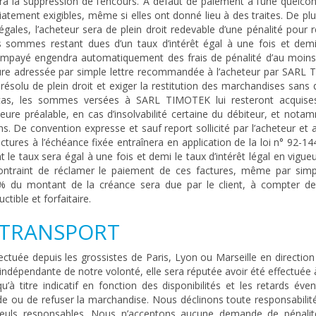
a la suppression de l’encours. A défaut de paiement à l’une quelco
ement exigibles, même si elles ont donné lieu à des traites. De plus
égales, l’acheteur sera de plein droit redevable d’une pénalité pour 
des sommes restant dues d’un taux d’intérêt égal à une fois et demi
nu impayé engendra automatiquement des frais de pénalité d’au moins
eure adressée par simple lettre recommandée à l’acheteur par SARL
ésolu de plein droit et exiger la restitution des marchandises sans qu
e cas, les sommes versées à SARL TIMOTEK lui resteront acquises
re préalable, en cas d’insolvabilité certaine du débiteur, et nota
ns. De convention expresse et sauf report sollicité par l’acheteur et
ures à l’échéance fixée entraînera en application de la loi n° 92-1
 le taux sera égal à une fois et demi le taux d’intérêt légal en vigueu
contraint de réclamer le paiement de ces factures, même par simpl
 du montant de la créance sera due par le client, à compter de
uctible et forfaitaire.
ET TRANSPORT
effectuée depuis les grossistes de Paris, Lyon ou Marseille en directi
n indépendante de notre volonté, elle sera réputée avoir été effectuée 
à titre indicatif en fonction des disponibilités et les retards éve
e ou de refuser la marchandise. Nous déclinons toute responsabilité
t seuls responsables. Nous n’acceptons aucune demande de pénali