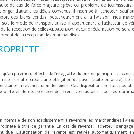
suite de cas de force majeure (grève ou problème de fournisseurs, e
olonger d’autant les délais convenus. Il incombe à l’acheteur, sauf st
ansport des biens vendus, postérieurement à la livraison. Nos marc
soit le mode de transport utilisé. Il appartiendra à l’acheteur de vér
 de la réception de celles-ci. Attention, aucune réclamation ne sera
u moment de la réception des marchandises.
PROPRIETE
u’au paiement effectif de l’intégralité du prix en principal et access
ise d’un titre créant une obligation de payer (traite ou autre). Le 
traîner la revendication des biens. Ces dispositions ne font pas ob
s de perte et de détérioration des biens vendus ainsi que des domma
ion normale de son établissement à revendre les marchandises livrées
ropriété à titre de garantie. En cas de revente, l’acheteur s’engage
nt due. L’autorisation de revente est retirée automatiquement e