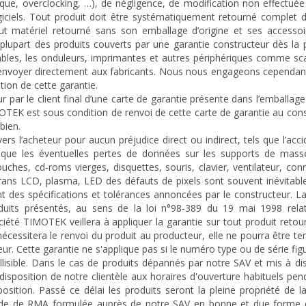
rique, overclocking, …), de négligence, de modification non effectué
giciels. Tout produit doit être systématiquement retourné complet 
t matériel retourné sans son emballage d’origine et ses accessoi
 plupart des produits couverts par une garantie constructeur dès la
rtables, les onduleurs, imprimantes et autres périphériques comme s
e renvoyer directement aux fabricants. Nous nous engageons cependan
tion de cette garantie.
r par le client final d’une carte de garantie présente dans l’emballage
OTEK est sous condition de renvoi de cette carte de garantie au con
bien.
 l’acheteur pour aucun préjudice direct ou indirect, tels que l’acc
ue les éventuelles pertes de données sur les supports de mass
hes, cd-roms vierges, disquettes, souris, clavier, ventilateur, con
ans LCD, plasma, LED des défauts de pixels sont souvent inévitables
ent des spécifications et tolérances annoncées par le constructeur. L
uits présentés, au sens de la loi n°98-389 du 19 mai 1998 relat
ciété TIMOTEK veillera à appliquer la garantie sur tout produit reto
 nécessitera le renvoi du produit au producteur, elle ne pourra être t
ur. Cette garantie ne s'applique pas si le numéro type ou de série fig
llisible. Dans le cas de produits dépannés par notre SAV et mis à di
disposition de notre clientèle aux horaires d'ouverture habituels pe
sition. Passé ce délai les produits seront la pleine propriété de l
e de RMA formulée auprès de notre SAV en bonne et due forme e