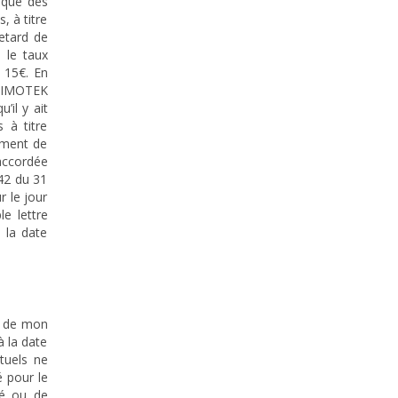
nque des
, à titre
retard de
 le taux
 15€. En
 TIMOTEK
’il y ait
 à titre
mment de
 accordée
442 du 31
r le jour
e lettre
 la date
on de mon
à la date
ntuels ne
 pour le
té ou de