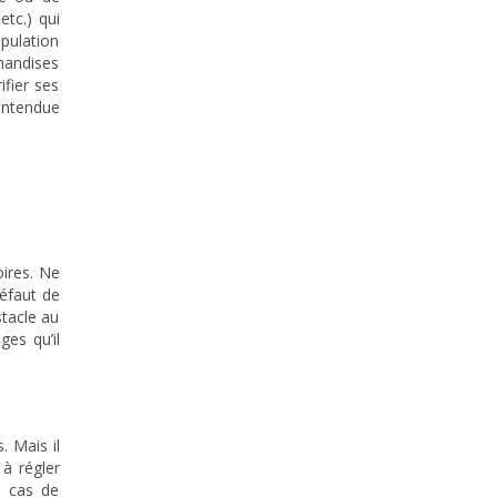
tc.) qui
ipulation
handises
ifier ses
 entendue
oires. Ne
défaut de
stacle au
ges qu’il
. Mais il
 à régler
n cas de