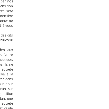
e par nos
dans son
res sera
 première
canner ne
t à vous
 des dits
structeur
ident aux
e. Notre
nectique,
. Ils ne
a société
ive à la
urné dans
enue pour
urant sur
sposition
ndant une
a société
t valide