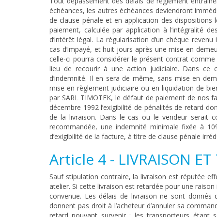
Tout dépassement des délais de règlement entraîner
échéances, les autres échéances deviendront immédiat
de clause pénale et en application des dispositions l
paiement, calculée par application à l’intégralité 
d’intérêt légal. La régularisation d’un chèque reve
cas d’impayé, et huit jours après une mise en dem
celle-ci pourra considérer le présent contrat comme r
lieu de recourir à une action judiciaire. Dans c
d’indemnité. Il en sera de même, sans mise en demeu
mise en règlement judiciaire ou en liquidation de bie
par SARL TIMOTEK, le défaut de paiement de nos fact
décembre 1992 l’exigibilité de pénalités de retard dont
de la livraison. Dans le cas ou le vendeur serait 
recommandée, une indemnité minimale fixée à 10%
d’exigibilité de la facture, à titre de clause pénale irréd
Article 4 - LIVRAISON 
Sauf stipulation contraire, la livraison est réputée 
atelier. Si cette livraison est retardée pour une raiso
convenue. Les délais de livraison ne sont donnés qu’
donnent pas droit à l’acheteur d’annuler sa command
retard pouvant survenir ; les transporteurs étan