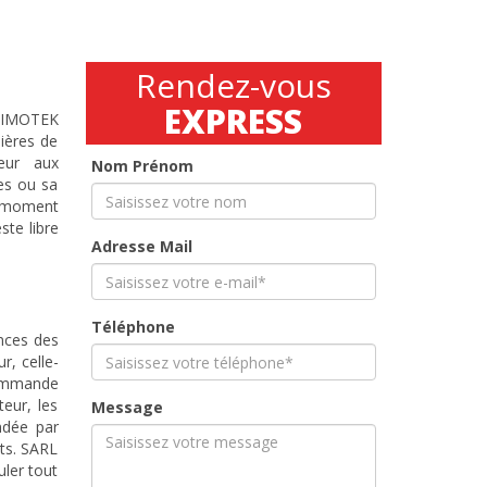
Rendez-vous
EXPRESS
 TIMOTEK
lières de
eur aux
Nom Prénom
es ou sa
n moment
te libre
Adresse Mail
Téléphone
ences des
r, celle-
commande
eur, les
Message
ndée par
ts. SARL
uler tout