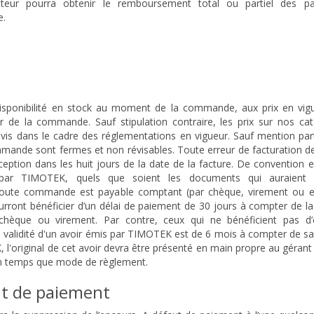
teur pourra obtenir le remboursement total ou partiel des p
e.
isponibilité en stock au moment de la commande, aux prix en vigu
de la commande. Sauf stipulation contraire, les prix sur nos cat
vis dans le cadre des réglementations en vigueur. Sauf mention part
mmande sont fermes et non révisables. Toute erreur de facturation d
ption dans les huit jours de la date de la facture. De convention e
e par TIMOTEK, quels que soient les documents qui auraient 
toute commande est payable comptant (par chèque, virement ou e
ront bénéficier d’un délai de paiement de 30 jours à compter de la
 chèque ou virement. Par contre, ceux qui ne bénéficient pas d’
 validité d'un avoir émis par TIMOTEK est de 6 mois à compter de sa
, l'original de cet avoir devra être présenté en main propre au gérant
 en temps que mode de règlement.
ut de paiement