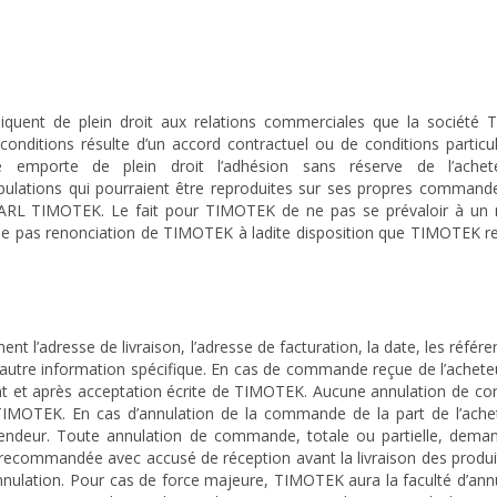
liquent de plein droit aux relations commerciales que la société
conditions résulte d’un accord contractuel ou de conditions particu
 emporte de plein droit l’adhésion sans réserve de l’achet
ipulations qui pourraient être reproduites sur ses propres command
 SARL TIMOTEK. Le fait pour TIMOTEK de ne pas se prévaloir à u
ne pas renonciation de TIMOTEK à ladite disposition que TIMOTEK res
nt l’adresse de livraison, l’adresse de facturation, la date, les référ
 autre information spécifique. En cas de commande reçue de l’acheteu
nt et après acceptation écrite de TIMOTEK. Aucune annulation de 
 TIMOTEK. En cas d’annulation de la commande de la part de l’achet
vendeur. Toute annulation de commande, totale ou partielle, dema
 recommandée avec accusé de réception avant la livraison des produi
nnulation. Pour cas de force majeure, TIMOTEK aura la faculté d’ann